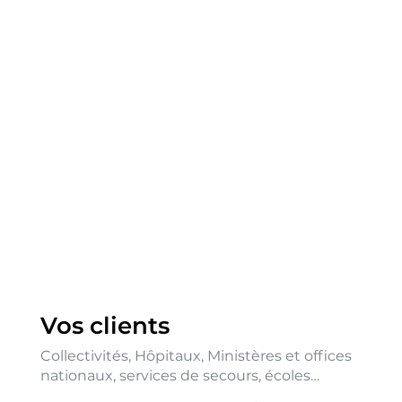
afin de vous aider à mieux répondre à
vos consultations.
Consultez également notre outil
de
signaux d’affaires et projets de
construction
pour accéder aux
demandes des opérateurs privés.
Vos clients
Collectivités, Hôpitaux, Ministères et offices
nationaux, services de secours, écoles…