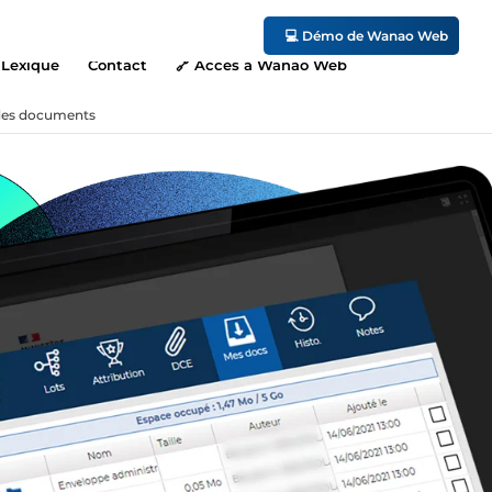
💻 Démo de Wanao Web
Lexique
Contact
🔗 Accès à Wanao Web
 des documents