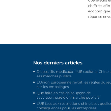
opérateurs é
chiffrée, afin
économique e
réponse envo
Nos derniers articles
Dispositifs médicaux : l’UE exclut la Chine 
ses marchés publics
L’Union Européenne revoit les règles du je
sur les emballages
Que faire en cas de soupçon de
saucissonnage d’un marché public ?
L’UE face aux restrictions chinoises : quelle
conséquences pour les entreprises