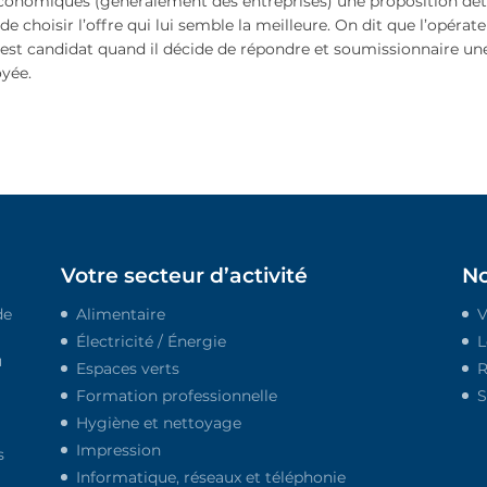
conomiques (généralement des entreprises) une proposition déta
 de choisir l’offre qui lui semble la meilleure. On dit que l’opérat
st candidat quand il décide de répondre et soumissionnaire une
yée.
Votre secteur d’activité
No
de
Alimentaire
V
Électricité / Énergie
L
u
Espaces verts
R
Formation professionnelle
S
Hygiène et nettoyage
Impression
s
Informatique, réseaux et téléphonie