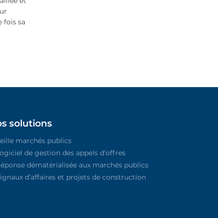
illée et
eur
 fois sa
s solutions
eille marchés publics
ogiciel de gestion des appels d’offres
éponse dématérialisée aux marchés publics
ignaux d’affaires et projets de construction