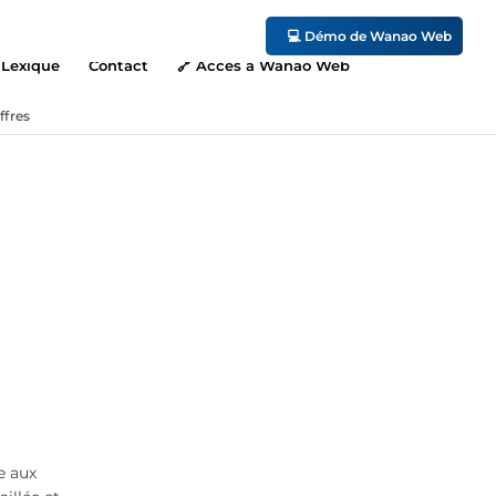
💻 Démo de Wanao Web
Lexique
Contact
🔗 Accès à Wanao Web
ffres
e aux